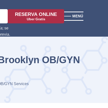
RESERVA ONLINE
MENÚ
Uber Gratis
a; se
previa.
a |Brooklyn OB/GYN
n OB/GYN Services