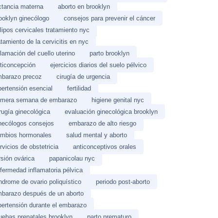
ctancia materna
aborto en brooklyn
ooklyn ginecólogo
consejos para prevenir el cáncer
lipos cervicales tratamiento nyc
atamiento de la cervicitis en nyc
flamación del cuello uterino
parto brooklyn
ticoncepción
ejercicios diarios del suelo pélvico
barazo precoz
cirugía de urgencia
pertensión esencial
fertilidad
imera semana de embarazo
higiene genital nyc
rugía ginecológica
evaluación ginecológica brooklyn
necólogos consejos
embarazo de alto riesgo
mbios hormonales
salud mental y aborto
rvicios de obstetricia
anticonceptivos orales
rsión ovárica
papanicolau nyc
fermedad inflamatoria pélvica
ndrome de ovario poliquístico
periodo post-aborto
barazo después de un aborto
pertensión durante el embarazo
uebas prenatales brooklyn
parto prematuro