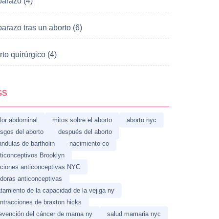
arazo (4)
arazo tras un aborto (6)
to quirúrgico (4)
GS
lor abdominal
mitos sobre el aborto
aborto nyc
esgos del aborto
después del aborto
ándulas de bartholin
nacimiento co
ticonceptivos Brooklyn
ciones anticonceptivas NYC
ldoras anticonceptivas
atamiento de la capacidad de la vejiga ny
ntracciones de braxton hicks
evención del cáncer de mama ny
salud mamaria nyc