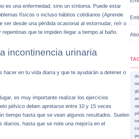
Emb
o es una enfermedad, sino un síntoma. Puede estar
blemas físicos o incluso hábitos cotidianos (Aprende
Emb
e ser desde una pérdida ocasional al estornudar, reír o
y repentinas que te impiden llegar a tiempo al baño.
Abor
a incontinencia urinaria
TA
hacer en tu vida diaria y que te ayudarán a detener o
do
ri
gl
 lugar, es muy importante realizar los ejercicios
an
elo pélvico deben apretarse entre 10 y 15 veces
op
pí
ún tiempo hasta que se vean algunos resultados. Suelen
tr
 diarios, hasta que se note una mejoría en el
co
pr