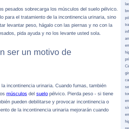
la
tos pesados sobrecarga los músculos del suelo pélvico.
br
 para el tratamiento de la incontinencia urinaria, sino
pó
ar levantar peso, hágalo con las piernas y no con la
tr
in
sados, pida ayuda y no los levante usted sola.
an
em
n ser un motivo de
hi
pr
Ci
gi
ca
n la incontinencia urinaria. Cuando fumas, también
se
los
músculos
del
suelo
pélvico. Pierda peso - si tiene
to
en
bién pueden debilitarse y provocar incontinencia o
sí
ento de la incontinencia urinaria mejorarán cuando
em
hi
pr