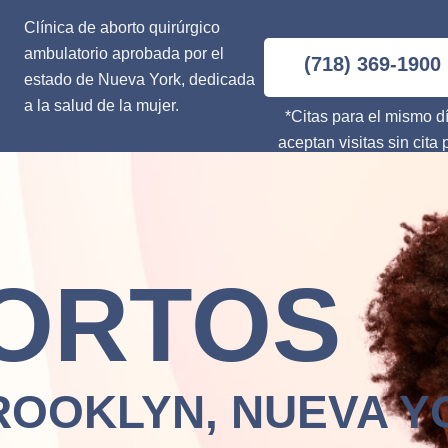
Clínica de aborto quirúrgico
ambulatorio aprobada por el
(718) 369-1900
estado de Nueva York, dedicada
a la salud de la mujer.
*Citas para el mismo dí
aceptan visitas sin cita 
ORTOS
ROOKLYN, NUEVA Y