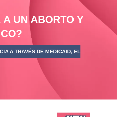
 A UN ABORTO Y
ICO?
A A TRAVÉS DE MEDICAID, EL