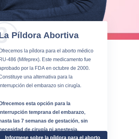
La Píldora Abortiva
Ofrecemos la píldora para el aborto médico
RU-486 (Mifeprex). Este medicamento fue
aprobado por la FDA en octubre de 2000.
Constituye una alternativa para la
interrupción del embarazo sin cirugía.
Ofrecemos esta opción para la
interrupción temprana del embarazo,
hasta las 7 semanas de gestación, sin
necesidad de cirugía ni anestesia.
Informese sobre la píldora para el aborto