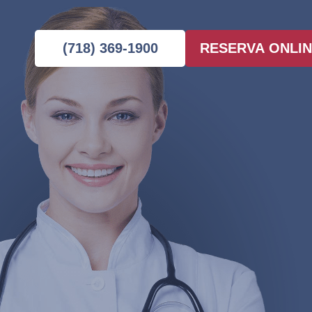
farsi y francés. Se ofrecen citas durante el día, p
que se pueden reservar de forma discreta a través
(718) 369-1900
RESERVA ONLI
mayoría de los seguros, incluidos Medicaid y las
Estamos convenientemente situados en pleno cen
Slope, Red Hook, Prospect Park y Brooklyn Heigh
Manhattan. El transporte público está a solo unos
En
el Brooklyn Abortion Center
, nuestra misión
integral, atendiendo sus necesidades físicas y e
en nuestra clínica de interrupción voluntaria del
que pueda tomar decisiones informadas sobre su
discreción
.