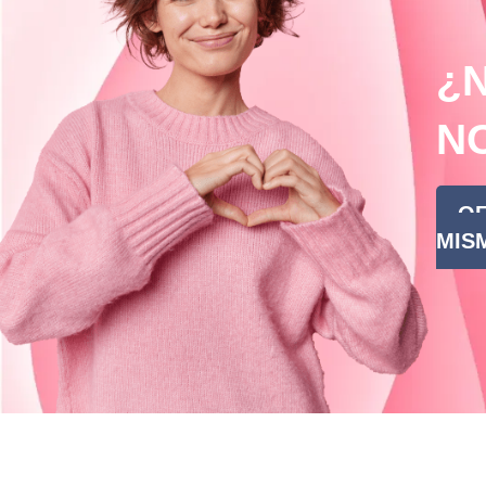
¿
N
OF
MISM