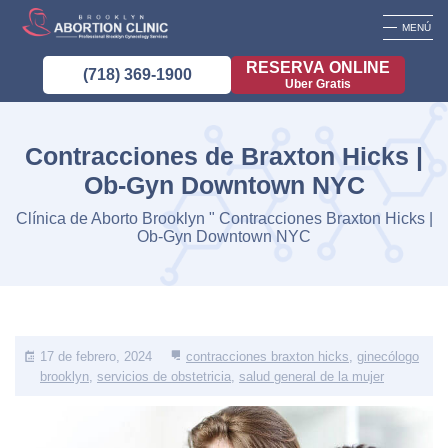
MENÚ
RESERVA ONLINE
(718) 369-1900
Uber Gratis
Contracciones de Braxton Hicks |
Ob-Gyn Downtown NYC
Clínica de Aborto Brooklyn
"
Contracciones Braxton Hicks |
Ob-Gyn Downtown NYC
17 de febrero, 2024
contracciones braxton hicks
,
ginecólogo
brooklyn
,
servicios de obstetricia
,
salud general de la mujer