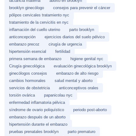
lactancia materna
aborto en brooklyn
brooklyn ginecólogo
consejos para prevenir el cáncer
pólipos cervicales tratamiento nyc
tratamiento de la cervicitis en nyc
inflamación del cuello uterino
parto brooklyn
anticoncepción
ejercicios diarios del suelo pélvico
embarazo precoz
cirugía de urgencia
hipertensión esencial
fertilidad
primera semana de embarazo
higiene genital nyc
Cirugía ginecológica
evaluación ginecológica brooklyn
ginecólogos consejos
embarazo de alto riesgo
cambios hormonales
salud mental y aborto
servicios de obstetricia
anticonceptivos orales
torsión ovárica
papanicolau nyc
enfermedad inflamatoria pélvica
síndrome de ovario poliquístico
periodo post-aborto
embarazo después de un aborto
hipertensión durante el embarazo
pruebas prenatales brooklyn
parto prematuro